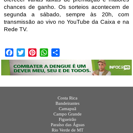
chances de ganho. Os sorteios acontecem
de
segunda a sábado
, sempre às
20h
, com
transmissão ao vivo no
YouTube da Caixa
e na
Rede TV
.
Facebook
Twitter
Pinterest
WhatsApp
Share
Costa Rica
Bandeirantes
Camapuã
Campo Grande
Figueirão
Paraíso das Águas
Rio Verde de MT