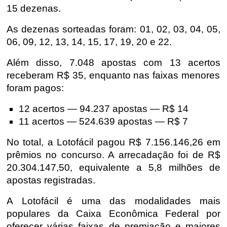
15 dezenas.
As dezenas sorteadas foram:
01, 02, 03, 04, 05,
06, 09, 12, 13, 14, 15, 17, 19, 20 e 22.
Além disso,
7.048 apostas
com
13 acertos
receberam
R$ 35
, enquanto nas faixas menores
foram pagos:
12 acertos
— 94.237 apostas —
R$ 14
11 acertos
— 524.639 apostas —
R$ 7
No total, a Lotofácil pagou
R$ 7.156.146,26
em
prêmios no concurso. A arrecadação foi de
R$
20.304.147,50
, equivalente a
5,8 milhões de
apostas registradas
.
A Lotofácil é uma das modalidades mais
populares da Caixa Econômica Federal por
oferecer várias faixas de premiação e maiores