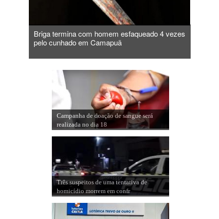
Briga termina com homem esfaqueado 4 vezes
Mateus
a MS
pelo cunhado em Camapuã
rodei
Campanha de doação de sangue será
realizada no dia 18
Três suspeitos de uma tentativa de
homicídio morrem em confr