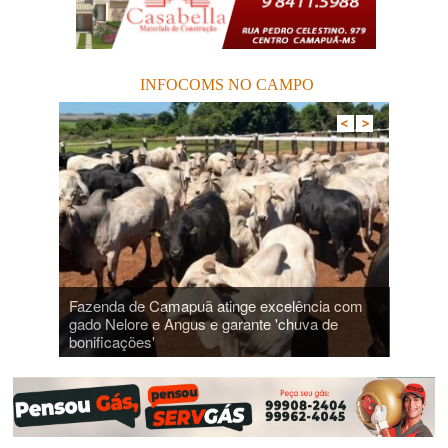
INFOCOMS NO CAMPO
 de
Fazenda de Camapuã atinge excelência com
Maior 
uã
gado Nelore e Angus e garante 'chuva de
bilhõe
bonificações'
Brasil