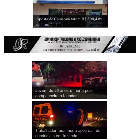
Aposta de Camapuã fatura R$ 698,4 mil
na Lotofácil
Jovem de 26 anos é morta pelo
companheiro a facadas
Trabalhador rural morre após cair de
quadriciclo em fazenda