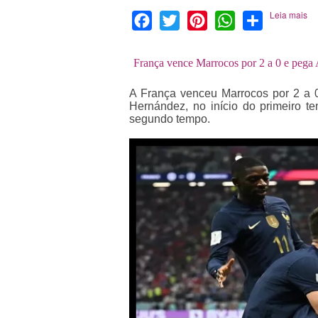
Leia mais
Facebook
Twitter
Pinterest
WhatsApp
Share
França vence Marrocos por 2 a 0 e pega
A França venceu Marrocos por 2 a 0
Hernández, no início do primeiro t
segundo tempo.