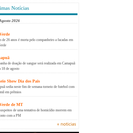
imas Notícias
 Agosto 2026
Verde
 de 26 anos é morta pelo companheiro a facadas em
erde
apuã
nha de doação de sangue será realizada em Camapuã
a 18 de agosto
eio Show Dia dos Pais
uã sedia neste fim de semana torneio de futebol com
mil em prêmios
 Verde de MT
suspeitos de uma tentativa de homicídio morrem em
ronto com a PM
+ noticias