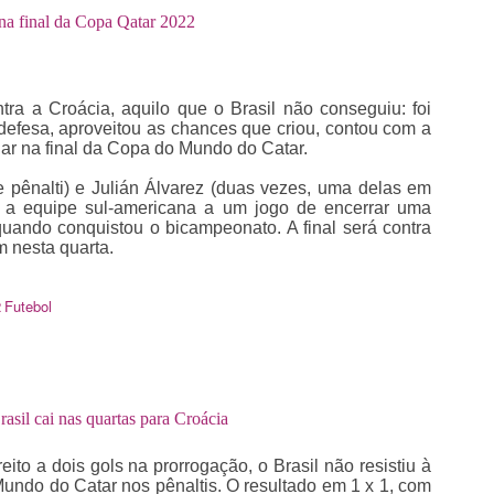
 na final da Copa Qatar 2022
ontra a Croácia, aquilo que o Brasil não conseguiu: foi
defesa, aproveitou as chances que criou, contou com a
gar na final da Copa do Mundo do Catar.
de pênalti) e Julián Álvarez (duas vezes, uma delas em
u a equipe sul-americana a um jogo de encerrar uma
uando conquistou o bicampeonato. A final será contra
 nesta quarta.
2
Futebol
sil cai nas quartas para Croácia
ito a dois gols na prorrogação, o Brasil não resistiu à
undo do Catar nos pênaltis. O resultado em 1 x 1, com