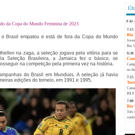
Últ
6 de
inado da Copa do Mundo Feminina de 2023
7:15
Rio 
, o Brasil empatou e está de fora da Copa do Mundo
Jovem
Rio V
thellen na zaga, a seleção jogava pela vitória para se
9:30
la Seleção Brasileira, a Jamaica fez o básico, se
Cam
sseguir na competição pela primeira vez na história.
Campa
no di
ampanhas do Brasil em Mundiais. A seleção já havia
7:15
meiras edições do torneio, em 1991 e 1995.
Torn
Camap
R$ 8 
7:00
Rio
Três 
conf