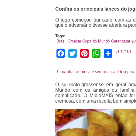
Confira os principais lances do jog
O jogo começou truncado, com as d
que o adversário tivesse abertura pa
Tags:
Brasil
Croácia
Copa do Mundo
Catar
qatar 2
Leia mais
Facebook
Twitter
Pinterest
WhatsApp
Share
Coxinha cremosa e sem massa é top para 
O sul-mato-grossense em geral am
Mundo com os amigos ou família. S
complicado. O MidiaMAIS então foi
cremosa, com uma receita bem simple