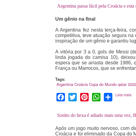
Argentina passa fácil pela Croácia e esta
Um gênio na final
A Argentina fez nesta terça-feira, c
competitiva, teve atuação segura na 
inspiração de um gênio e garantiu lu
A vitória por 3 a 0, gols de Messi (
linda jogada do camisa 10), deixo
espera que se arrasta desde 1986, q
França ou Marrocos, que se enfrentam
Tags:
Argentina
Croácia
Copa do Mundo
qatar 202
Leia mais
Facebook
Twitter
Pinterest
WhatsApp
Share
Sonho do hexa é adiado mais uma vez, Bra
Após um jogo muito nervoso, com dire
Croácia e foi eliminado da Copa do M