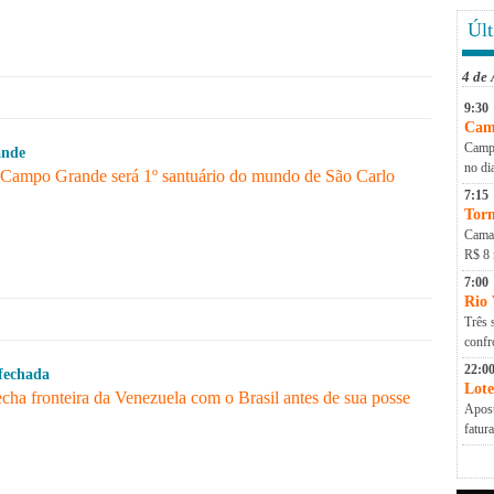
Últ
4 de
9:30
Cam
Campa
nde
no di
Campo Grande será 1º santuário do mundo de São Carlo
7:15
Torn
Camap
R$ 8 
7:00
Rio
Três 
conf
22:0
 fechada
Lote
cha fronteira da Venezuela com o Brasil antes de sua posse
Apost
fatur