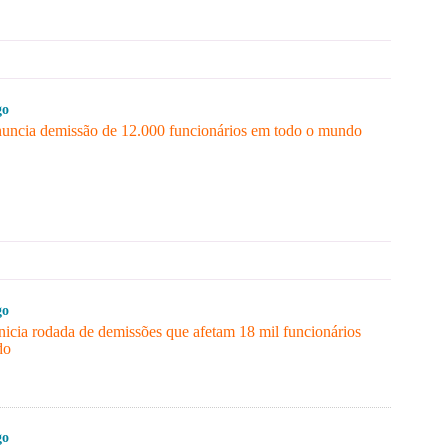
go
uncia demissão de 12.000 funcionários em todo o mundo
go
icia rodada de demissões que afetam 18 mil funcionários
do
go