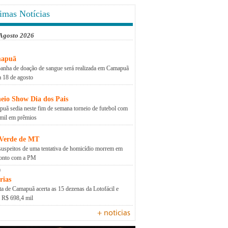
imas Notícias
 Agosto 2026
apuã
nha de doação de sangue será realizada em Camapuã
a 18 de agosto
eio Show Dia dos Pais
uã sedia neste fim de semana torneio de futebol com
mil em prêmios
 Verde de MT
suspeitos de uma tentativa de homicídio morrem em
ronto com a PM
0
rias
a de Camapuã acerta as 15 dezenas da Lotofácil e
a R$ 698,4 mil
+ noticias