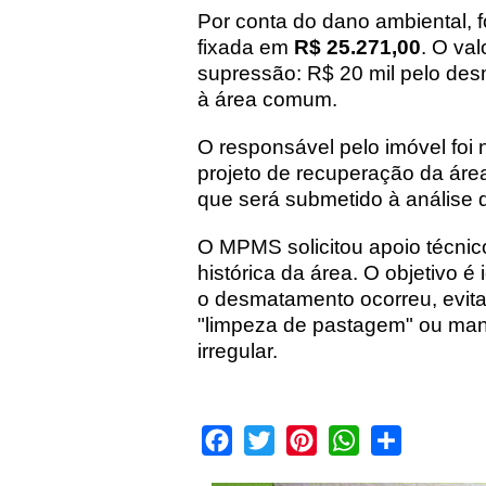
Por conta do dano ambiental, f
fixada em
R$ 25.271,00
. O va
supressão: R$ 20 mil pelo des
à área comum.
O responsável pelo imóvel foi 
projeto de recuperação da áre
que será submetido à análise
O MPMS solicitou apoio técnico
histórica da área. O objetivo é
o desmatamento ocorreu, evita
"limpeza de pastagem" ou manej
irregular.
Facebook
Twitter
Pinterest
WhatsApp
Share