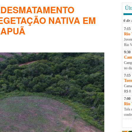
A DESMATAMENTO
Últ
EGETAÇÃO NATIVA EM
6 de
MAPUÃ
7:15
Rio 
Jovem
Rio V
9:30
Cam
Campa
no di
7:15
Torn
Camap
R$ 8 
7:00
Rio
Três 
conf