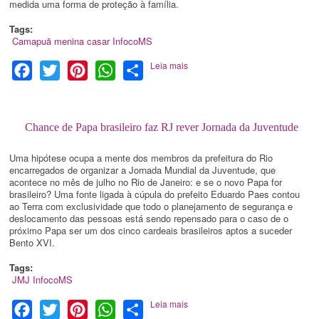
medida uma forma de proteção à família.
Tags:
Camapuã
menina
casar
InfocoMS
Leia mais
Facebook
Twitter
Pinterest
WhatsApp
Share
Chance de Papa brasileiro faz RJ rever Jornada da Juventude
Uma hipótese ocupa a mente dos membros da prefeitura do Rio
encarregados de organizar a Jornada Mundial da Juventude, que
acontece no mês de julho no Rio de Janeiro: e se o novo Papa for
brasileiro? Uma fonte ligada à cúpula do prefeito Eduardo Paes contou
ao Terra com exclusividade que todo o planejamento de segurança e
deslocamento das pessoas está sendo repensado para o caso de o
próximo Papa ser um dos cinco cardeais brasileiros aptos a suceder
Bento XVI.
Tags:
JMJ
InfocoMS
Leia mais
Facebook
Twitter
Pinterest
WhatsApp
Share