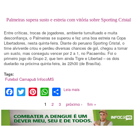
Palmeiras supera susto e estreia com vitória sobre Sporting Cristal
Entre críticas, trocas de jogadores, ambiente tumultuado e muita
desconfiança, o Palmeiras se superou e fez uma boa estreia na Copa
Libertadores, nesta quinta-feira. Diante do peruano Sporting Cristal, o
time alviverde criou e perdeu diversas chances de gol, chegou a tomar
um susto, mas conseguiu vencer por 2 a 1, no Pacaembu. Foi o
primeiro jogo do Grupo 2, que tem ainda Tigre e Libertad – os dois
duelarão na próxima quinta-feira, às 22h30 (de Brasília).
Tags:
Futebol
Camapuã
InfocoMS
Leia mais
Facebook
Twitter
Pinterest
WhatsApp
Share
1
2
3
próximo ›
fim »