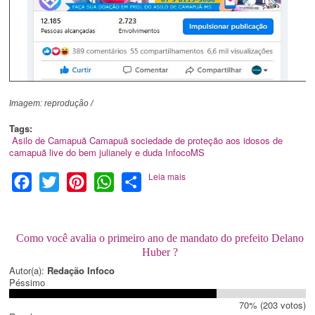
Imagem: reprodução /
Tags:
Asilo de Camapuã
Camapuã
sociedade de proteção aos idosos de
camapuã
live do bem
julianely e duda
InfocoMS
Leia mais
Facebook
Twitter
Pinterest
WhatsApp
Share
Como você avalia o primeiro ano de mandato do prefeito Delano
Huber ?
Autor(a):
Redação Infoco
Péssimo
70% (203 votos)