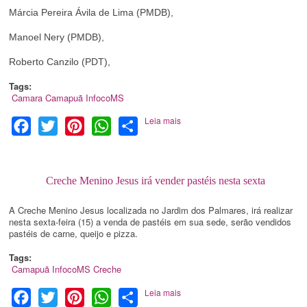
Márcia Pereira Ávila de Lima (PMDB),
Manoel Nery (PMDB),
Roberto Canzilo (PDT),
Tags:
Camara
Camapuã
InfocoMS
Leia mais
Facebook
Twitter
Pinterest
WhatsApp
Share
Creche Menino Jesus irá vender pastéis nesta sexta
A Creche Menino Jesus localizada no Jardim dos Palmares, irá realizar
nesta sexta-feira (15) a venda de pastéis em sua sede, serão vendidos
pastéis de carne, queijo e pizza.
Tags:
Camapuã
InfocoMS
Creche
Leia mais
Facebook
Twitter
Pinterest
WhatsApp
Share