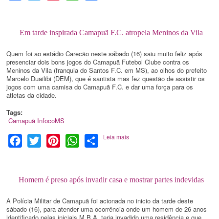
Em tarde inspirada Camapuã F.C. atropela Meninos da Vila
Quem foi ao estádio Carecão neste sábado (16) saiu muito feliz após
presenciar dois bons jogos do Camapuã Futebol Clube contra os
Meninos da Vila (franquia do Santos F.C. em MS), ao olhos do prefeito
Marcelo Duailibi (DEM), que é santista mas fez questão de assistir os
jogos com uma camisa do Camapuã F.C. e dar uma força para os
atletas da cidade.
Tags:
Camapuã
InfocoMS
Leia mais
Facebook
Twitter
Pinterest
WhatsApp
Share
Homem é preso após invadir casa e mostrar partes indevidas
A Polícia Militar de Camapuã foi acionada no inicio da tarde deste
sábado (16), para atender uma ocorrência onde um homem de 26 anos
identificado pelas iniciais M.B.A. teria invadido uma residência e que