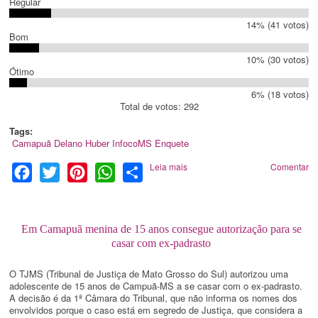
Regular
14% (41 votos)
Bom
10% (30 votos)
Ótimo
6% (18 votos)
Total de votos: 292
Tags:
Camapuã
Delano Huber
InfocoMS
Enquete
Leia mais
Comentar
Facebook
Twitter
Pinterest
WhatsApp
Share
Em Camapuã menina de 15 anos consegue autorização para se
casar com ex-padrasto
O TJMS (Tribunal de Justiça de Mato Grosso do Sul) autorizou uma
adolescente de 15 anos de Campuã-MS a se casar com o ex-padrasto.
A decisão é da 1ª Câmara do Tribunal, que não informa os nomes dos
envolvidos porque o caso está em segredo de Justiça, que considera a