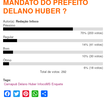
MANDATO DO PREFEITO
DELANO HUBER ?
Autor(a):
Redação Infoco
Péssimo
70% (203 votos)
Regular
14% (41 votos)
Bom
10% (30 votos)
Ótimo
6% (18 votos)
Total de votos: 292
Tags:
Camapuã
Delano Huber
InfocoMS
Enquete
Facebook
Twitter
Pinterest
WhatsApp
Share