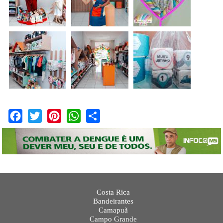
Facebook
Twitter
Pinterest
WhatsApp
Share
Costa Rica
Bandeirantes
Camapuã
Campo Grande