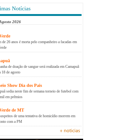
imas Notícias
 Agosto 2026
Verde
 de 26 anos é morta pelo companheiro a facadas em
erde
apuã
nha de doação de sangue será realizada em Camapuã
a 18 de agosto
eio Show Dia dos Pais
uã sedia neste fim de semana torneio de futebol com
mil em prêmios
 Verde de MT
suspeitos de uma tentativa de homicídio morrem em
ronto com a PM
+ noticias