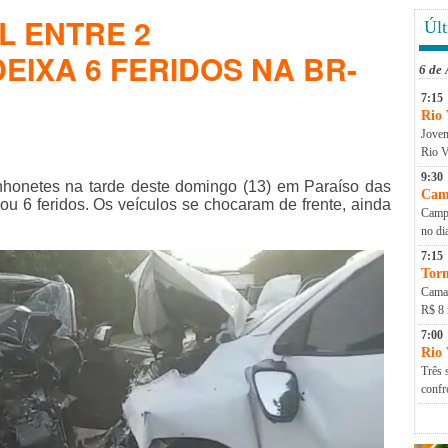
L ENTRE 2
Últ
EIXA 6 FERIDOS NA BR-
6 de
7:15
Rio 
Jovem
Rio V
9:30
honetes na tarde deste domingo (13) em Paraíso das
Cam
ou 6 feridos. Os veículos se chocaram de frente, ainda
Campa
no di
7:15
Torn
Camap
R$ 8 
7:00
Rio
Três 
conf