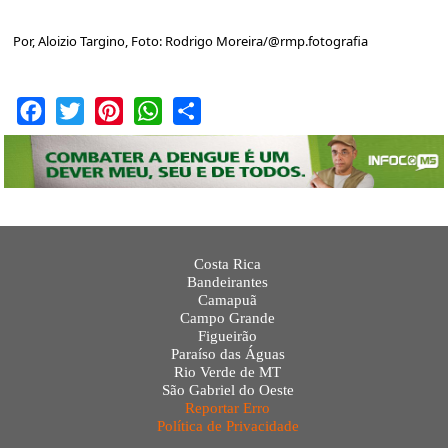
Por, Aloizio Targino, Foto: Rodrigo Moreira/@rmp.fotografia
Facebook
Twitter
Pinterest
WhatsApp
Share
Costa Rica
Bandeirantes
Camapuã
Campo Grande
Figueirão
Paraíso das Águas
Rio Verde de MT
São Gabriel do Oeste
Reportar Erro
Política de Privacidade