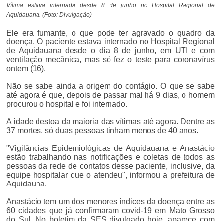
Vítima estava internada desde 8 de junho no Hospital Regional de
Aquidauana. (Foto: Divulgação)
Ele era fumante, o que pode ter agravado o quadro da
doença. O paciente estava internado no Hospital Regional
de Aquidauana desde o dia 8 de junho, em UTI e com
ventilação mecânica, mas só fez o teste para coronavírus
ontem (16).
Não se sabe ainda a origem do contágio. O que se sabe
até agora é que, depois de passar mal há 9 dias, o homem
procurou o hospital e foi internado.
A idade destoa da maioria das vítimas até agora. Dentre as
37 mortes, só duas pessoas tinham menos de 40 anos.
"Vigilâncias Epidemiológicas de Aquidauana e Anastácio
estão trabalhando nas notificações e coletas de todos as
pessoas da rede de contatos desse paciente, inclusive, da
equipe hospitalar que o atendeu", informou a prefeitura de
Aquidauna.
Anastácio tem um dos menores índices da doença entre as
60 cidades que já confirmaram covid-19 em Mato Grosso
do Sul. No boletim da SES divulgado hoje, aparece com