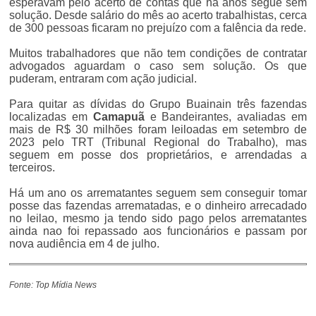
esperavam pelo acerto de contas que há anos segue sem
solução. Desde salário do mês ao acerto trabalhistas, cerca
de 300 pessoas ficaram no prejuízo com a falência da rede.
Muitos trabalhadores que não tem condições de contratar
advogados aguardam o caso sem solução. Os que
puderam, entraram com ação judicial.
Para quitar as dívidas do Grupo Buainain três fazendas
localizadas em
Camapuã
e Bandeirantes, avaliadas em
mais de R$ 30 milhões foram leiloadas em setembro de
2023 pelo TRT (Tribunal Regional do Trabalho), mas
seguem em posse dos proprietários, e arrendadas a
terceiros.
Há um ano os arrematantes seguem sem conseguir tomar
posse das fazendas arrematadas, e o dinheiro arrecadado
no leilao, mesmo ja tendo sido pago pelos arrematantes
ainda nao foi repassado aos funcionários e passam por
nova audiência em 4 de julho.
Fonte: Top Mídia News