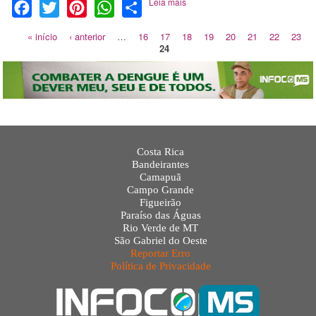
Leia mais
Facebook
Twitter
Pinterest
WhatsApp
Share
« início
‹ anterior
…
16
17
18
19
20
21
22
23
24
Costa Rica
Bandeirantes
Camapuã
Campo Grande
Figueirão
Paraíso das Águas
Rio Verde de MT
São Gabriel do Oeste
Reportar Erro
Política de Privacidade