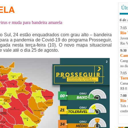
ELA
Últ
6 de
rus e muda para bandeira amarela
7:15
Rio 
o Sul, 24 estão enquadrados com grau alto – bandeira
Jovem
o para a pandemia de Covid-19 do programa Prosseguir,
Rio V
gada nesta terça-feira (10). O novo mapa situacional
 e vale até o dia 25 de agosto.
9:30
Cam
Campa
no di
7:15
Torn
Camap
R$ 8 
7:00
Rio
Três 
conf