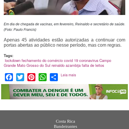
Em dia de chegada de vacinas, em fevereiro, Reinaldo e secretário de saúde.
(Foto: Paulo Francis)
Apenas 45 atividades estão autorizadas a continuar com
portas abertas ao público nesse período, mas com regras.
Tags:
lockdown
fechamento do comércio
covid 19
coronavirus
Campo
Grande
Mato Grosso do Sul
reinaldo azambija
falta de leitos
Leia mais
Facebook
Twitter
Pinterest
WhatsApp
Share
Costa Rica
Bandeirantes