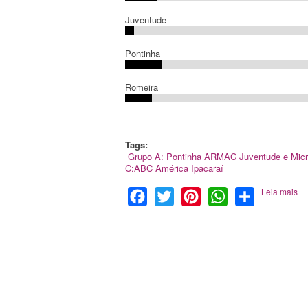
Juventude
Pontinha
Romeira
Tags:
Grupo A: Pontinha
ARMAC
Juventude e Mic
C:ABC
América
Ipacaraí
Leia mais
Facebook
Twitter
Pinterest
WhatsApp
Share