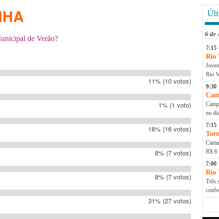
NHA
Últ
6 de
nicipal de Verão?
7:15
Rio 
Jovem
Rio V
11% (10 votos)
9:30
Cam
1% (1 voto)
Campa
no di
7:15
18% (16 votos)
Torn
Camap
8% (7 votos)
R$ 8 
7:00
Rio
8% (7 votos)
Três 
conf
31% (27 votos)