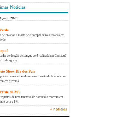
imas Notícias
 Agosto 2026
Verde
 de 26 anos é morta pelo companheiro a facadas em
erde
apuã
nha de doação de sangue será realizada em Camapuã
a 18 de agosto
eio Show Dia dos Pais
uã sedia neste fim de semana torneio de futebol com
mil em prêmios
 Verde de MT
suspeitos de uma tentativa de homicídio morrem em
ronto com a PM
+ noticias