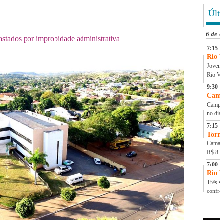
Últ
6 de
astados por improbidade administrativa
7:15
Rio 
Jovem
Rio V
9:30
Cam
Campa
no di
7:15
Torn
Camap
R$ 8 
7:00
Rio
Três 
conf