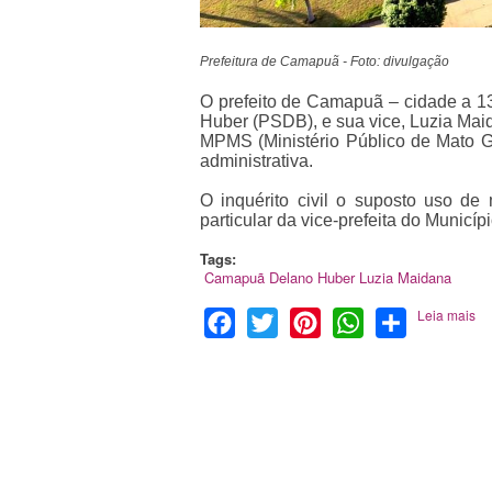
Prefeitura de Camapuã - Foto: divulgação
O prefeito de Camapuã – cidade a 1
Huber (PSDB), e sua vice, Luzia Mai
MPMS (Ministério Público de Mato G
administrativa.
O inquérito civil o suposto uso de
particular da vice-prefeita do Municí
Tags:
Camapuã
Delano Huber
Luzia Maidana
Leia mais
Facebook
Twitter
Pinterest
WhatsApp
Share