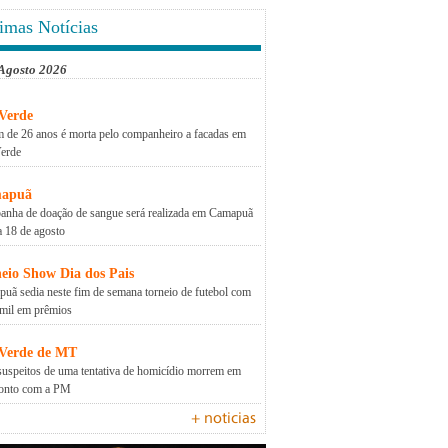
imas Notícias
 Agosto 2026
Verde
 de 26 anos é morta pelo companheiro a facadas em
erde
apuã
nha de doação de sangue será realizada em Camapuã
a 18 de agosto
eio Show Dia dos Pais
uã sedia neste fim de semana torneio de futebol com
mil em prêmios
 Verde de MT
suspeitos de uma tentativa de homicídio morrem em
ronto com a PM
+ noticias