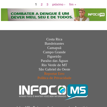
1
2
3
próximo ›
fim »
Costa Rica
Bandeirantes
Camapuã
Campo Grande
Figueirão
Paraíso das Águas
Rio Verde de MT
São Gabriel do Oeste
Reportar Erro
Política de Privacidade