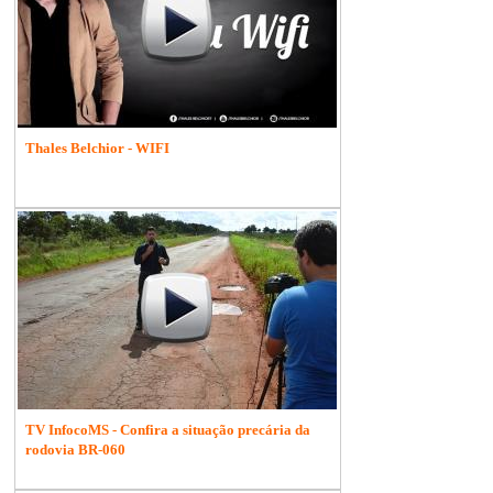
Thales Belchior - WIFI
TV InfocoMS - Confira a situação precária da
rodovia BR-060