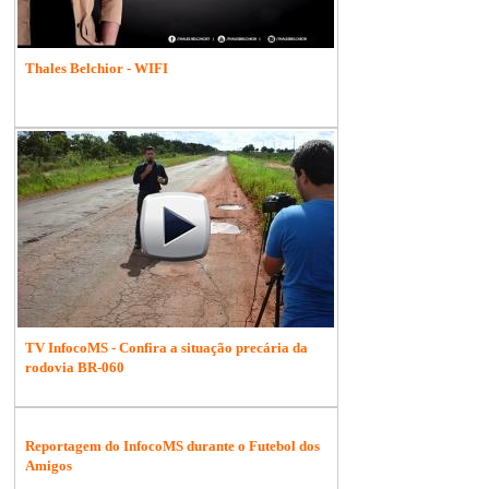
Thales Belchior - WIFI
TV InfocoMS - Confira a situação precária da
rodovia BR-060
Reportagem do InfocoMS durante o Futebol dos
Amigos