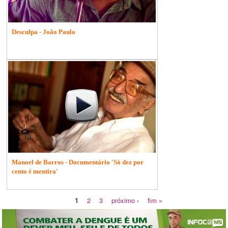
Desculpa - João Paulo
Manoel de Barros - Documentário 'Só dez por
cento é mentira'
1
2
3
próximo ›
fim »