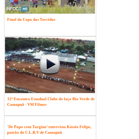
Final da Copa das Torcidas
32º Encontro Estadual Clube do laço Rio Verde de
Camapuã - VM Filmes
'De Papo com Targino’ entrevista Kássio Felipe,
patrão do C.L.R.V de Camapuã