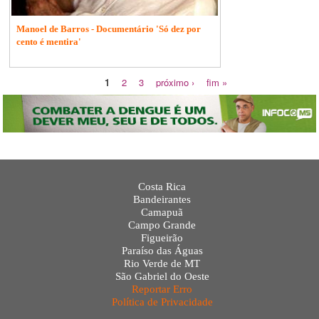
Manoel de Barros - Documentário 'Só dez por
cento é mentira'
1
2
3
próximo ›
fim »
Costa Rica
Bandeirantes
Camapuã
Campo Grande
Figueirão
Paraíso das Águas
Rio Verde de MT
São Gabriel do Oeste
Reportar Erro
Política de Privacidade