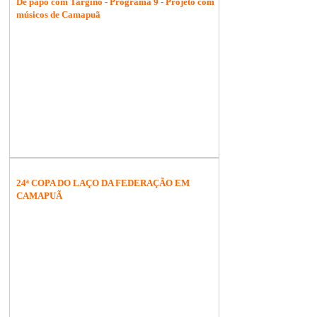
De papo com Targino - Programa 9 - Projeto com
músicos de Camapuã
24ª COPA DO LAÇO DA FEDERAÇÃO EM
CAMAPUÃ