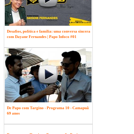
Desafios, política e família: uma conversa sincera
com Dayane Fernandes | Papo Infoco #01
De Papo com Targino - Programa 10 - Camapuã
69 anos