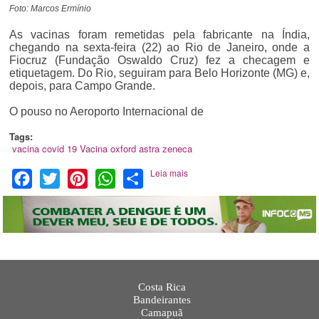
Foto: Marcos Ermínio
As vacinas foram remetidas pela fabricante na Índia,
chegando na sexta-feira (22) ao Rio de Janeiro, onde a
Fiocruz (Fundação Oswaldo Cruz) fez a checagem e
etiquetagem. Do Rio, seguiram para Belo Horizonte (MG) e,
depois, para Campo Grande.
O pouso no Aeroporto Internacional de
Tags:
vacina covid 19
Vacina
oxford
astra zeneca
Leia mais
Facebook
Twitter
Pinterest
WhatsApp
Share
Costa Rica
Bandeirantes
Camapuã