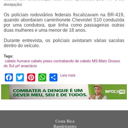
divulgação)
Os policiais rodoviários federais fiscalizavam na BR-419,
quando abordaram caminhonete Chevrolet S10 conduzida
por uma condutora, que tinha como passageiras outras
duas mulheres e uma menor de 18 anos.
Durante entrevista, os policiais avistaram várias sacolas
dentro do veículo.
Tags:
cabelo humano
cabelo preso
contrabando de cabelo
MS
Mato Grosso
do Sul
prf
anastácio
Leia mais
Facebook
Twitter
Pinterest
WhatsApp
Share
Costa Rica
Bandeirantes