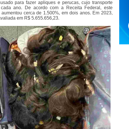
sado para fazer apliques e perucas, cujo transporte
a cada ano. De acordo com a Receita Federal, este
 aumentou cerca de 1.500%, em dois anos. Em 2023,
avaliada em R$ 5.655.656,23.