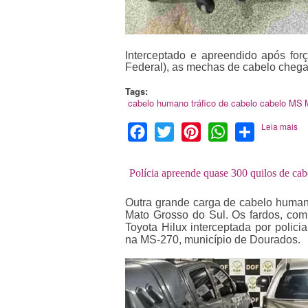
Interceptado e apreendido após forç
Federal), as mechas de cabelo chegam
Tags:
cabelo humano
tráfico de cabelo
cabelo
MS
Leia mais
Facebook
Twitter
Pinterest
WhatsApp
Share
Polícia apreende quase 300 quilos de c
Outra grande carga de cabelo human
Mato Grosso do Sul. Os fardos, co
Toyota Hilux interceptada por polic
na MS-270, município de Dourados.