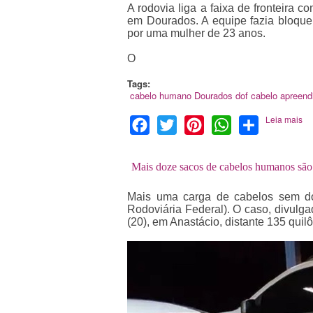
A rodovia liga a faixa de fronteira 
em Dourados. A equipe fazia bloque
por uma mulher de 23 anos.
O
Tags:
cabelo humano
Dourados
dof
cabelo apreend
Leia mais
Facebook
Twitter
Pinterest
WhatsApp
Share
Mais doze sacos de cabelos humanos sã
Mais uma carga de cabelos sem doc
Rodoviária Federal). O caso, divulg
(20), em Anastácio, distante 135 qu