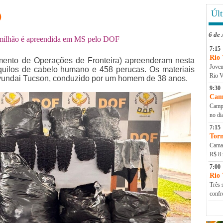
O
Últ
6 de
 milhão é apreendida em MS pelo DOF
7:15
Rio 
amento de Operações de Fronteira) apreenderam nesta
Jovem
 quilos de cabelo humano e 458 perucas. Os materiais
Rio V
yundai Tucson, conduzido por um homem de 38 anos.
9:30
Cam
Campa
no di
7:15
Torn
Camap
R$ 8 
7:00
Rio
Três 
conf