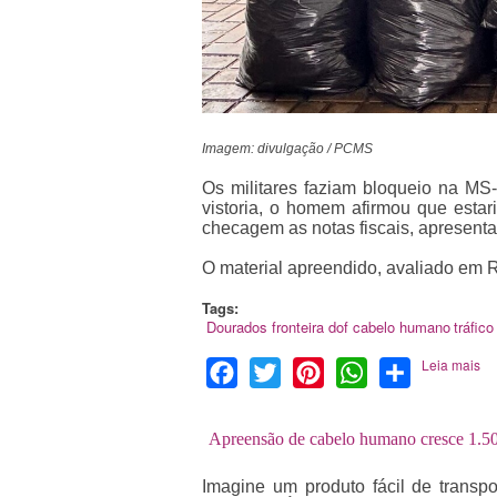
Imagem: divulgação / PCMS
Os militares faziam bloqueio na MS
vistoria, o homem afirmou que esta
checagem as notas fiscais, apresenta
O material apreendido, avaliado em R$
Tags:
Dourados
fronteira
dof
cabelo humano
tráfic
Leia mais
Facebook
Twitter
Pinterest
WhatsApp
Share
Apreensão de cabelo humano cresce 1.5
Imagine um produto fácil de transp