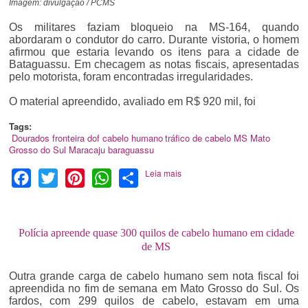
Imagem: divulgação / PCMS
Os militares faziam bloqueio na MS-164, quando
abordaram o condutor do carro. Durante vistoria, o homem
afirmou que estaria levando os itens para a cidade de
Bataguassu. Em checagem as notas fiscais, apresentadas
pelo motorista, foram encontradas irregularidades.
O material apreendido, avaliado em R$ 920 mil, foi
Tags:
Dourados
fronteira
dof
cabelo humano
tráfico de cabelo
MS
Mato
Grosso do Sul
Maracaju
baraguassu
Leia mais
Facebook
Twitter
Pinterest
WhatsApp
Share
Polícia apreende quase 300 quilos de cabelo humano em cidade
de MS
Outra grande carga de cabelo humano sem nota fiscal foi
apreendida no fim de semana em Mato Grosso do Sul. Os
fardos, com 299 quilos de cabelo, estavam em uma