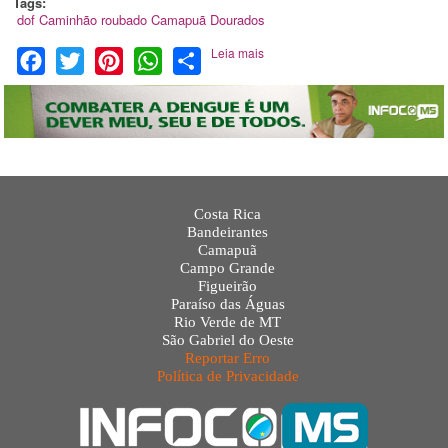
Tags:
dof
Caminhão roubado
Camapuã
Dourados
Leia mais
Facebook
Twitter
Pinterest
WhatsApp
Share
Costa Rica
Bandeirantes
Camapuã
Campo Grande
Figueirão
Paraíso das Águas
Rio Verde de MT
São Gabriel do Oeste
Reportar Erro
Política de Privacidade