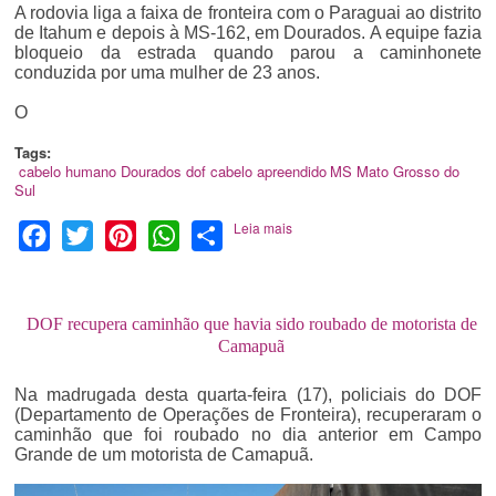
A rodovia liga a faixa de fronteira com o Paraguai ao distrito
de Itahum e depois à MS-162, em Dourados. A equipe fazia
bloqueio da estrada quando parou a caminhonete
conduzida por uma mulher de 23 anos.
O
Tags:
cabelo humano
Dourados
dof
cabelo apreendido
MS
Mato Grosso do
Sul
Leia mais
Facebook
Twitter
Pinterest
WhatsApp
Share
DOF recupera caminhão que havia sido roubado de motorista de
Camapuã
Na madrugada desta quarta-feira (17), policiais do DOF
(Departamento de Operações de Fronteira), recuperaram o
caminhão que foi roubado no dia anterior em Campo
Grande de um motorista de Camapuã.