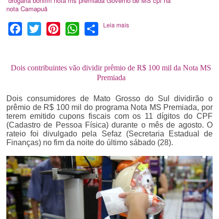
drogaria bonfim
nota ms premiada
Governo de MS
cpf na
nota
Camapuã
Leia mais
Facebook
Twitter
Pinterest
WhatsApp
Share
Dois contribuintes vão dividir prêmio de R$ 100 mil da Nota MS
Premiada
Dois consumidores de Mato Grosso do Sul dividirão o
prêmio de R$ 100 mil do programa Nota MS Premiada, por
terem emitido cupons fiscais com os 11 dígitos do CPF
(Cadastro de Pessoa Física) durante o mês de agosto. O
rateio foi divulgado pela Sefaz (Secretaria Estadual de
Finanças) no fim da noite do último sábado (28).