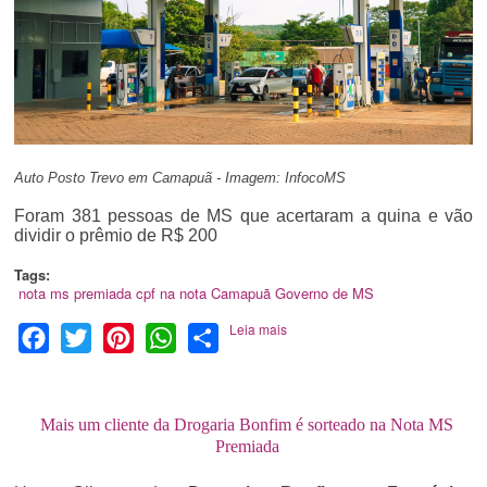
Auto Posto Trevo em Camapuã - Imagem: InfocoMS
Foram 381 pessoas de MS que acertaram a quina e vão
dividir o prêmio de R$ 200
Tags:
nota ms premiada
cpf na nota
Camapuã
Governo de MS
Leia mais
Facebook
Twitter
Pinterest
WhatsApp
Share
Mais um cliente da Drogaria Bonfim é sorteado na Nota MS
Premiada