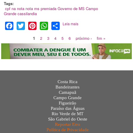
Tags:
cpf na nota
nota ms premiada
Governo de MS
Campo
Grande
cassilandia
Leia mais
Facebook
Twitter
Pinterest
WhatsApp
Share
1
2
3
4
5
6
próximo ›
fim »
Costa Rica
Bandeirantes
Camapuã
Campo Grande
Figueirão
Paraíso das Águas
Rio Verde de MT
São Gabriel do Oeste
Reportar Erro
Política de Privacidade