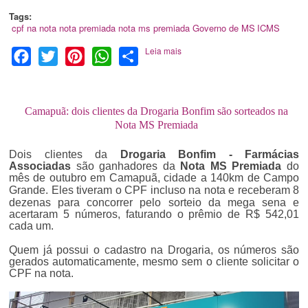
Tags:
cpf na nota
nota premiada
nota ms premiada
Governo de MS
ICMS
Leia mais
Facebook
Twitter
Pinterest
WhatsApp
Share
Camapuã: dois clientes da Drogaria Bonfim são sorteados na
Nota MS Premiada
Dois clientes da
Drogaria Bonfim - Farmácias
Associadas
são ganhadores da
Nota MS Premiada
do
mês de outubro
em Camapuã, cidade a 140km de Campo
Grande
. Eles tiveram o CPF incluso na nota e receberam 8
dezenas para concorrer pelo sorteio da mega sena e
acertaram 5 números, faturando o prêmio de R$ 542,01
cada um.
Quem já possui o cadastro na Drogaria, os números são
gerados automaticamente, mesmo sem o cliente solicitar o
CPF na nota.