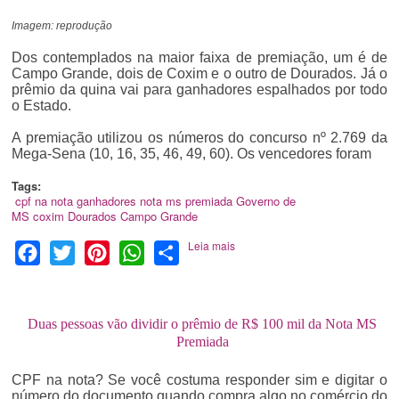
Imagem: reprodução
Dos contemplados na maior faixa de premiação, um é de
Campo Grande, dois de Coxim e o outro de Dourados. Já o
prêmio da quina vai para ganhadores espalhados por todo
o Estado.
A premiação utilizou os números do concurso nº 2.769 da
Mega-Sena (10, 16, 35, 46, 49, 60). Os vencedores foram
Tags:
cpf na nota
ganhadores
nota ms premiada
Governo de
MS
coxim
Dourados
Campo Grande
Leia mais
Facebook
Twitter
Pinterest
WhatsApp
Share
Duas pessoas vão dividir o prêmio de R$ 100 mil da Nota MS
Premiada
CPF na nota? Se você costuma responder sim e digitar o
número do documento quando compra algo no comércio do