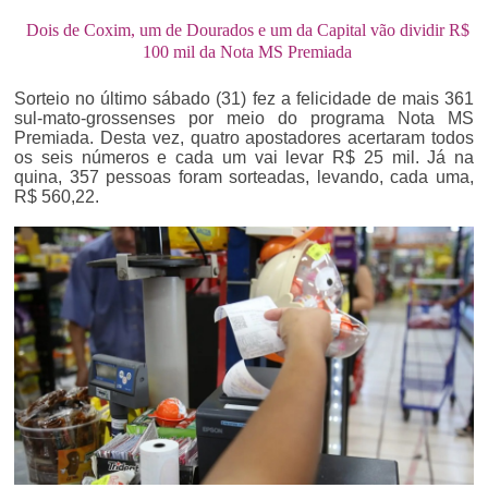
Dois de Coxim, um de Dourados e um da Capital vão dividir R$
100 mil da Nota MS Premiada
Sorteio no último sábado (31) fez a felicidade de mais 361
sul-mato-grossenses por meio do programa Nota MS
Premiada. Desta vez, quatro apostadores acertaram todos
os seis números e cada um vai levar R$ 25 mil. Já na
quina, 357 pessoas foram sorteadas, levando, cada uma,
R$ 560,22.