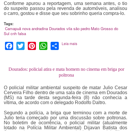
Conforme apurou a reportagem, uma semana antes, o tio
do suspeito passou pela revenda de automóveis, analisou
o carro, gostou e disse que seu sobrinho queria compra-lo.
Tags:
Camapuã
nova andradina
Dourados
vila são pedro
Mato Grosso do
Sul
cnh falsa
Leia mais
Facebook
Twitter
Pinterest
WhatsApp
Share
Dourados: policial atira e mata homem no cinema em briga por
poltrona
O policial militar ambiental suspeito de matar Julio Cesar
Cerveira Filho dentro de uma sala de cinema em Dourados
(MS) na tarde desta segunda-feira (8) não conhecia a
vítima, de acordo com o delegado Rodolfo Daltro.
Segundo a polícia, a briga que terminou com a morte de
Julio teria começado por uma discussão sobre poltronas.
No boletim de ocorrência, o policial militar (atualmente
lotado na Polícia Militar Ambiental) Dijavan Batista dos