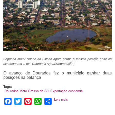
Segunda maior cidade do Estado agora ocupa a mesma posição entre os
exportadores. (Foto: Dourados Agora/Reprodução)
O avanço de Dourados fez o município ganhar duas
posições na balança
Tags:
Dourados
Mato Grosso do Sul
Exportação
economia
Leia mais
Facebook
Twitter
Pinterest
WhatsApp
Share