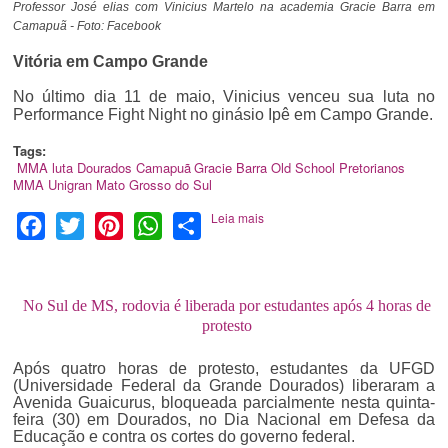
Professor José elias com Vinicius Martelo na academia Gracie Barra em
Camapuã - Foto: Facebook
Vitória em Campo Grande
No último dia 11 de maio, Vinicius venceu sua luta no
Performance Fight Night no ginásio Ipê em Campo Grande.
Tags:
MMA
luta
Dourados
Camapuã
Gracie Barra
Old School
Pretorianos
MMA
Unigran
Mato Grosso do Sul
Leia mais
Facebook
Twitter
Pinterest
WhatsApp
Share
No Sul de MS, rodovia é liberada por estudantes após 4 horas de
protesto
Após quatro horas de protesto, estudantes da UFGD
(Universidade Federal da Grande Dourados) liberaram a
Avenida Guaicurus, bloqueada parcialmente nesta quinta-
feira (30) em Dourados, no Dia Nacional em Defesa da
Educação e contra os cortes do governo federal.