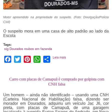
Motor apreendido na propriedade do suspeito. (Foto: Divulgação/Polícia
Civil)
O suspeito mora em uma casa de alto padrão ao lado da
Escola
Tags:
sig
Dourados
roubos em fazenda
Leia mais
Facebook
Twitter
Pinterest
WhatsApp
Share
Carro com placas de Camapuã é comprado por golpista com
CNH falsa
Um homem – ainda não identificado – usando uma CNH
(Carteira Nacional de Habilitação) falsa, dizendo ser
morador em Dourados, adquiriu um veículo Jac J6, cor
preta, com placas de Camapuã, de uma garagem
localizada à avenida Eurico Soares de Andrade, em Nova