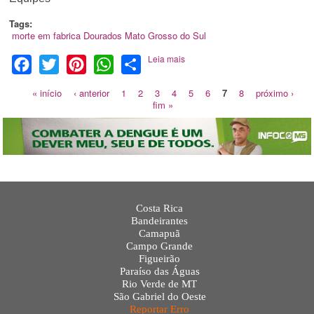
Tags:
morte em fabrica
Dourados
Mato Grosso do Sul
Leia mais
Facebook
Twitter
Pinterest
WhatsApp
Share
« início
‹ anterior
1
2
3
4
5
6
7
8
próximo ›
fim »
Costa Rica
Bandeirantes
Camapuã
Campo Grande
Figueirão
Paraíso das Águas
Rio Verde de MT
São Gabriel do Oeste
Reportar Erro