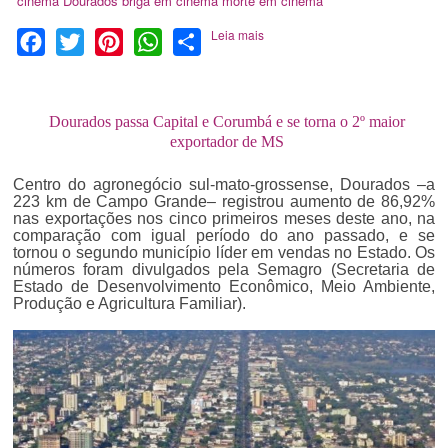
cinema
Dourados
briga em cinema
morte em cinema
Leia mais
Facebook
Twitter
Pinterest
WhatsApp
Share
Dourados passa Capital e Corumbá e se torna o 2º maior
exportador de MS
Centro do agronegócio sul-mato-grossense, Dourados –a
223 km de Campo Grande– registrou aumento de 86,92%
nas exportações nos cinco primeiros meses deste ano, na
comparação com igual período do ano passado, e se
tornou o segundo município líder em vendas no Estado. Os
números foram divulgados pela Semagro (Secretaria de
Estado de Desenvolvimento Econômico, Meio Ambiente,
Produção e Agricultura Familiar).