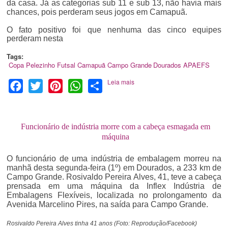
da casa.
Já as categorias sub 11 e sub 13, não havia mais
chances, pois perderam seus jogos em Camapuã.
O fato positivo foi que nenhuma das cinco equipes
perderam nesta
Tags:
Copa Pelezinho
Futsal
Camapuã
Campo Grande
Dourados
APAEFS
Leia mais
Facebook
Twitter
Pinterest
WhatsApp
Share
Funcionário de indústria morre com a cabeça esmagada em
máquina
O funcionário de uma indústria de embalagem morreu na
manhã desta segunda-feira (1º) em Dourados, a 233 km de
Campo Grande. Rosivaldo Pereira Alves, 41, teve a cabeça
prensada em uma máquina da Inflex Indústria de
Embalagens Flexíveis, localizada no prolongamento da
Avenida Marcelino Pires, na saída para Campo Grande.
Rosivaldo Pereira Alves tinha 41 anos (Foto: Reprodução/Facebook)