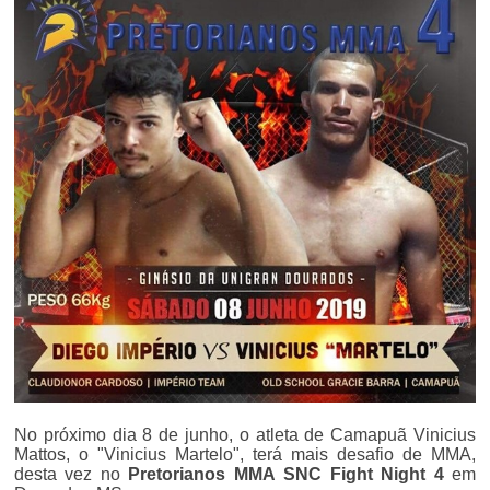
No próximo dia 8 de junho, o atleta de Camapuã Vinicius
Mattos, o "Vinicius Martelo", terá mais desafio de MMA,
desta vez no
Pretorianos MMA
SNC Fight Night 4
em