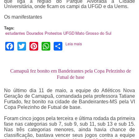
que liga a região do Parque Alvorada à Cidade
Universitária, onde ficam os campi da UFGD e da Uems.
Os manifestantes
Tags:
estudantes
Dourados
Protestos
UFGD
Mato Grosso do Sul
Leia mais
Facebook
Twitter
Pinterest
WhatsApp
Share
Camapuã fez bonito em Bandeirantes pela Copa Pelezinho de
Futsal de base
No último dia 11 de maio, a equipe do Atléticos Nova
Geração de Camapuã, comandada pela professora Tatiane
Furtado, fez bonito na cidade de Bandeirantes-MS pela VI
Copa Pelezinho de Futsal de base.
Foram cinco jogos pela terceira e última rodada da primeira
fase nas categorias sub 7, sub 9, sub 11, sub 13 e sub 15.
Nas três categorias menores, ainda havia chance de
classificação, bastava vencer seus jogos contra a equipe