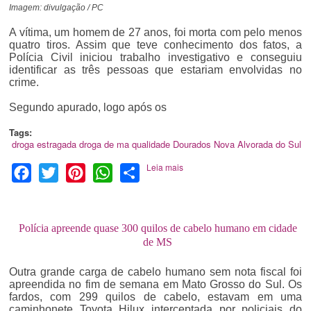
Imagem: divulgação / PC
A vítima, um homem de 27 anos, foi morta com pelo menos
quatro tiros. Assim que teve conhecimento dos fatos, a
Polícia Civil iniciou trabalho investigativo e conseguiu
identificar as três pessoas que estariam envolvidas no
crime.
Segundo apurado, logo após os
Tags:
droga estragada
droga de ma qualidade
Dourados
Nova Alvorada do Sul
Leia mais
Facebook
Twitter
Pinterest
WhatsApp
Share
Polícia apreende quase 300 quilos de cabelo humano em cidade
de MS
Outra grande carga de cabelo humano sem nota fiscal foi
apreendida no fim de semana em Mato Grosso do Sul. Os
fardos, com 299 quilos de cabelo, estavam em uma
caminhonete Toyota Hilux interceptada por policiais do