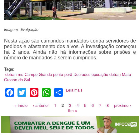
Imagem: divulgação
Nesta ação são cumpridos mandados contra servidores de
pedidos e afastamento dos alvos. A investigação começou
há 2 anos. Ainda não há informações sobre prisões e
número de mandados a serem cumpridos.
Tags:
detran ms
Campo Grande
ponta porã
Dourados
operação detran
Mato
Grosso do Sul
Leia mais
Facebook
Twitter
Pinterest
WhatsApp
Share
« início
‹ anterior
1
2
3
4
5
6
7
8
próximo ›
fim »