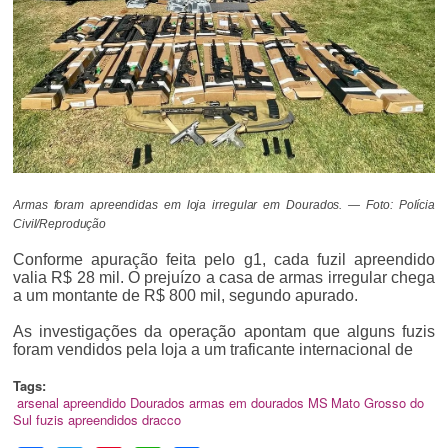
Armas foram apreendidas em loja irregular em Dourados. — Foto: Polícia
Civil/Reprodução
Conforme apuração feita pelo g1, cada fuzil apreendido
valia R$ 28 mil. O prejuízo a casa de armas irregular chega
a um montante de R$ 800 mil, segundo apurado.
As investigações da operação apontam que alguns fuzis
foram vendidos pela loja a um traficante internacional de
Tags:
arsenal apreendido
Dourados
armas em dourados
MS
Mato Grosso do
Sul
fuzis apreendidos
dracco